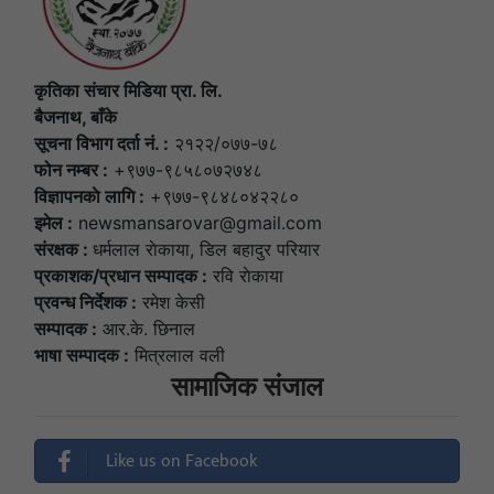
कृतिका संचार मिडिया प्रा. लि.
बैजनाथ, बाँके
सूचना विभाग दर्ता नं. :
२१२२/०७७-७८
फोन नम्बर :
+९७७-९८५८०७२७४८
विज्ञापनकाे लागि :
+९७७-९८४८०४२२८०
इमेल :
newsmansarovar@gmail.com
संरक्षक :
धर्मलाल राेकाया, डिल बहादुर परियार
प्रकाशक/प्रधान सम्पादक :
रवि राेकाया
प्रवन्ध निर्देशक :
रमेश केसी
सम्पादक :
आर.के. छिनाल
भाषा सम्पादक :
मित्रलाल वली
सामाजिक संजाल
Like us on Facebook