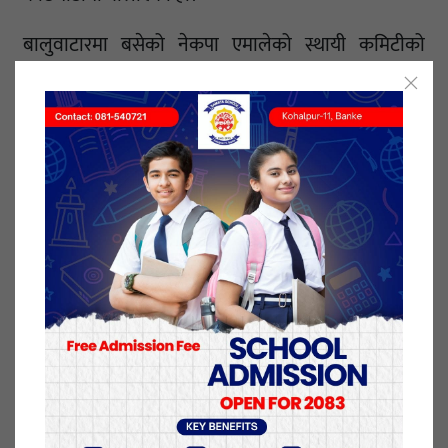
बालुवाटारमा बसेको नेकपा एमालेको स्थायी कमिटीको
बैठकले महाधिवेशन आयोजक कमिटीको बैठक बोलाउने
निर्णय गरेको एमाले प्रवक्ता प्रदीपकुमार ज्ञवालीले जानकारी
दिए।
‘पछिल्लो राजनीतिक स्थिति, कोभिड–१९ र प्राकृतिक
प्रकोपका विषयमा छलफल भएको छ,’ उनले भने, ‘थप निर्णय
महाधिवेशन आयोजक कमिटीको बैठक बसेर निर्णय गर्छौं।’
प्रवक्ता ज्ञवालीले महाधिवेशन आयोजक कमिटीका विषयमा
सर्वोच्च अदालतको जेठ २७ गते आएको फैसला त्रुटिपूर्ण
भएको बताए।
पार्टी एकताका विषयमा नेतृत्वको तर्फबाट प्रयास जारी रहेको