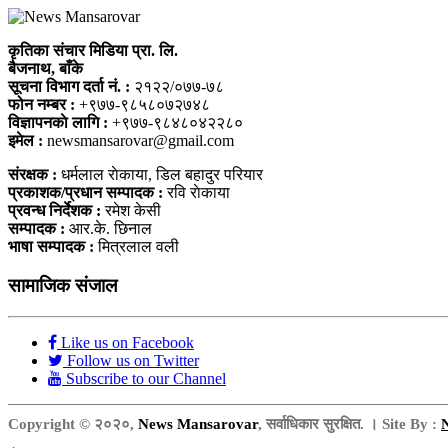
कृतिका संचार मिडिया प्रा. लि.
बैजनाथ, बाँके
सूचना विभाग दर्ता नं. :
२१२२/०७७-७८
फोन नम्बर :
+९७७-९८५८०७२७४८
विज्ञापनकाे लागि :
+९७७-९८४८०४२२८०
इमेल :
newsmansarovar@gmail.com
संरक्षक :
धर्मलाल राेकाया, डिल बहादुर परियार
प्रकाशक/प्रधान सम्पादक :
रवि राेकाया
प्रवन्ध निर्देशक :
रमेश केसी
सम्पादक :
आर.के. छिनाल
भाषा सम्पादक :
मित्रलाल वली
सामाजिक संजाल
Like us on Facebook
Follow us on Twitter
Subscribe to our Channel
Copyright © २०२०,
News Mansarovar
, सर्वाधिकार सुरक्षित. । Site By :