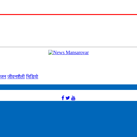
्‍जन
जीवनशैली
भिडियाे