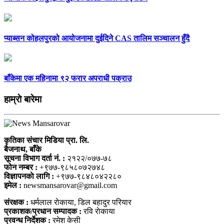
प्याब्सन कोहलपुरको आयोजनामा दुईदिने CAS तालिम सञ्चालन हुँदै
बाँकेमा एक महिनामा ९२ फरार अपराधी पक्राउ
हाम्राे बारेमा
कृतिका संचार मिडिया प्रा. लि.
बैजनाथ, बाँके
सूचना विभाग दर्ता नं. :
२१२२/०७७-७८
फोन नम्बर :
+९७७-९८५८०७२७४८
विज्ञापनकाे लागि :
+९७७-९८४८०४२२८०
इमेल :
newsmansarovar@gmail.com
संरक्षक :
धर्मलाल राेकाया, डिल बहादुर परियार
प्रकाशक/प्रधान सम्पादक :
रवि राेकाया
प्रवन्ध निर्देशक :
रमेश केसी