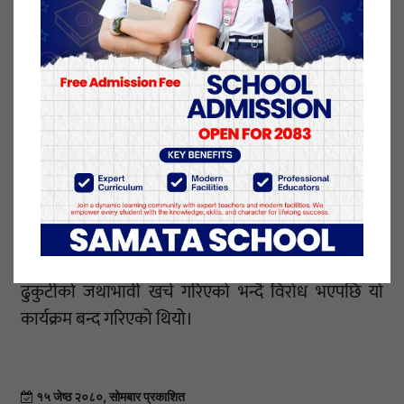
जनप्रतिनिधिसमार्फत संबोधन गर्न प्रत्येक निर्वाचन क्षेत्रका
लागि ५ करोड विनियोजन गर्ने गरी संसदीय क्षेत्र पूर्वाधार
विकास कार्यक्रम प्रस्ताव गरेको छु,’ उनले भने।
यस कार्यक्रम अन्तर्गत न्यूनतम १ करोडको आयोजना
बनाउनुपर्ने मन्त्रीको भनाइ थियो। त्यस्ता आयोजनामा सडक,
सिंचाइ, खानेपानी, शिक्षा, खेलकुद लगायतका आयोजना
हुनुपर्ने व्यवस्था गरिएको अर्थमन्त्रीले बताए।
बजेट दुरुपयोग भयो भन्दै महालेखा परीक्षकको कार्यालयले
बेरुजु निकाल्नुका साथै आम सर्वसाधारणबाट समेत राष्ट्रिय
ढुकुटीको जथाभावी खर्च गरिएको भन्दै विरोध भएपछि यो
कार्यक्रम बन्द गरिएको थियो।
१५ जेष्ठ २०८०, सोमबार प्रकाशित