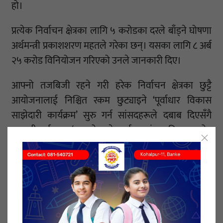
हो।
प्रत्येक निर्वाचन क्षेत्रका लागि ५ करोडका दरले बाँड्ने घोषणा
अर्थमन्त्री प्रकाशशरण महतले गरेका छन्। यसका लागि ८ अर्ब
२५ करोड विनियोजन गरिएको उनले जानकारी दिए।
आफ्नो तजबिजी रहने गरी हरेक निर्वाचन क्षेत्रका छुट्टै
आयोजनालाई निश्चित रकम छुट्याइने ‘पूर्वाधार विकास
साझेदारी कार्यक्रम’ सुरु गर्न सांसदहरूले दबाब दिएसँगै
आगामी वर्ष ०८०/८१ को बजेटमार्फत सांसद विकास कोष
ब्युँताउँदै अर्थमन्त्री महतले बजेट विनियोजन गरेका हुन्।
प्रत्येक निर्वाचन क्षेत्रमा ५ करोड रुपैयाँ विनियोजन गर्ने गरी
संसदीय क्षेत्र पूर्वाधार विकास कार्यक्रम बजेटमा राखिएको
अर्थमन्त्रीले जानकारी दिए। ‘निर्वाचन क्षेत्रका जनताले अपेक्षा
गरेका विकास निर्माणका स्थानीय आवश्यकताहरू