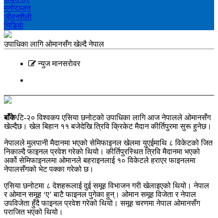
मनोरञ्‍जन
जीवनशैली
भिडियाे
उपाधिका लागि ओमानसँग खेल्दै नेपाल
न्युज मानसराेवर
बाँके\
टि-२० विश्वकप एसिया छनोटको उपाधिका लागि आज नेपालले ओमानसँग
खेल्दैछ। खेल बिहान ११ बजेदेखि त्रिवि क्रिकेट मैदान कीर्तिपुरमा सुरू हुनेछ।
नेपालले मुलपानी मैदानमा भएको सेमिफाइनल खेलमा युएईमाथि ८ विकेटको जित
निकाल्दै फाइनल प्रवेश गरेको थियो। कीर्तिपुरस्थित त्रिवि मैदानमा भएको
अर्को सेमिफाइनलमा ओमानले बहराइनलाई १० विकेटले हराएर फाइनलमा
नेपालसँगको भेट पक्का गरेको छ।
एसिया छनोटमा ८ देशहरूलाई दुई समूह विभाजन गरी खेलाइएको थियो। नेपाल
र ओमान समूह ‘ए’ बाटै फाइनल पुगेका हुन्। ओमान समूह विजेता र नेपाल
उपविजेता हुँदै फाइनल प्रवेश गरेको थियो। समूह चरणमा नेपाल ओमानसँग
पराजित भएको थियो।