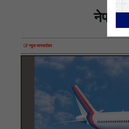
नेपालग
न्युज मानसराेवर