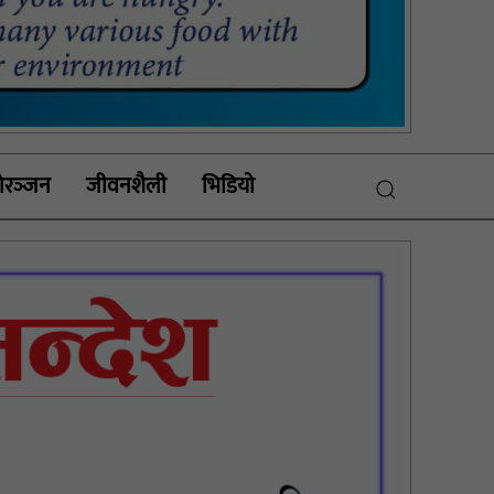
रञ्‍जन
जीवनशैली
भिडियाे