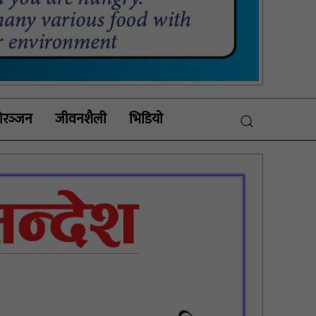
रञ्‍जन
जीवनशैली
भिडियाे