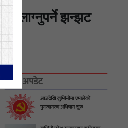
न लाग्नुपर्ने झन्झट
ताजा अपडेट
आजदेखि लुम्बिनीमा एमालेको
पुनःजागरण अभियान सुरु