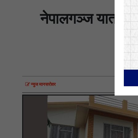
नेपालगञ्ज यातायातम
न्युज मानसराेवर