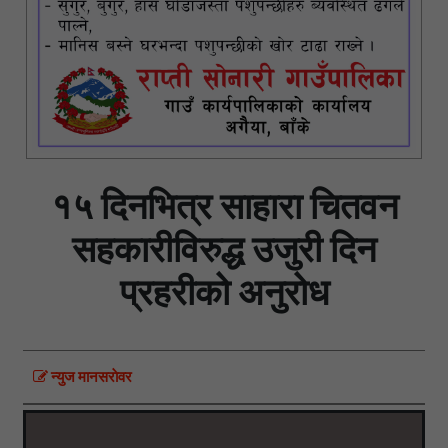
१५ दिनभित्र साहारा चितवन
सहकारीविरुद्ध उजुरी दिन
प्रहरीको अनुरोध
न्युज मानसराेवर