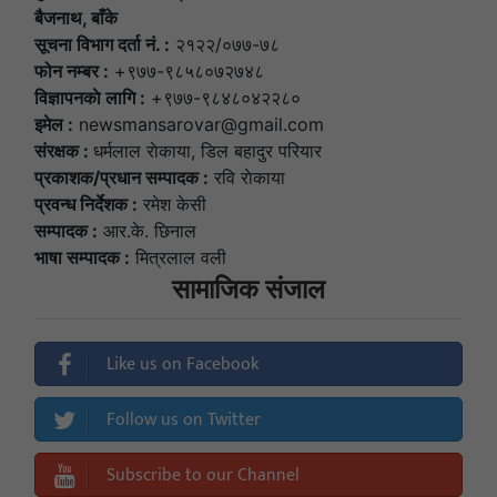
बैजनाथ, बाँके
सूचना विभाग दर्ता नं. :
२१२२/०७७-७८
फोन नम्बर :
+९७७-९८५८०७२७४८
विज्ञापनकाे लागि :
+९७७-९८४८०४२२८०
इमेल :
newsmansarovar@gmail.com
संरक्षक :
धर्मलाल राेकाया, डिल बहादुर परियार
प्रकाशक/प्रधान सम्पादक :
रवि राेकाया
प्रवन्ध निर्देशक :
रमेश केसी
सम्पादक :
आर.के. छिनाल
भाषा सम्पादक :
मित्रलाल वली
सामाजिक संजाल
Like us on Facebook
Follow us on Twitter
Subscribe to our Channel