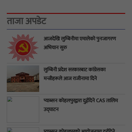
ताजा अपडेट
आजदेखि लुम्बिनीमा एमालेको पुनःजागरण
अभियान सुरु
लुम्बिनी प्रदेश सरकारबाट कांग्रेसका
मन्त्रीहरूले आज राजीनामा दिने
प्याब्सन कोहलपुरद्वारा दुईदिने CAS तालिम
उद्घाटन
प्याब्सन कोहलपुरको आयोजनामा दुईदिने