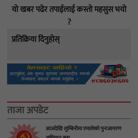
यो खबर पढेर तपाईलाई कस्तो महसुस भयो
?
प्रतिक्रिया दिनुहोस्
ताजा अपडेट
आजदेखि लुम्बिनीमा एमालेको पुनःजागरण
अभियान सुरु