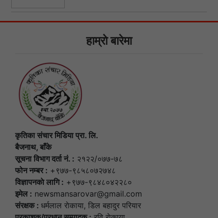
हाम्राे बारेमा
कृतिका संचार मिडिया प्रा. लि.
बैजनाथ, बाँके
सूचना विभाग दर्ता नं. :
२१२२/०७७-७८
फोन नम्बर :
+९७७-९८५८०७२७४८
विज्ञापनकाे लागि :
+९७७-९८४८०४२२८०
इमेल :
newsmansarovar@gmail.com
संरक्षक :
धर्मलाल राेकाया, डिल बहादुर परियार
प्रकाशक/प्रधान सम्पादक :
रवि राेकाया