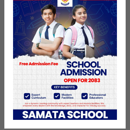
कट्टेल ‘धुर्मुस’ र कुञ्जना घिमिरे ‘सुन्तली’, चर्चित लोक दोहोरी
गायक गोपाल नेपाल जि.एम.र बाल गायक सुप्रिम मल्लले आ-
आफ्नो प्रस्तुती देखाएका थिए ।
महोत्सवमा औद्योगिक उत्पादन, बाल उद्यान, थारु गाउँ,
हस्तकला, सूचना प्रविधि, कृषि, राष्ट्रिय तथा अन्तराष्ट्रिय
उपभोग्य वस्तु, पर्यटन प्रवद्र्धनका सामाग्री लगायत २ सय ५०
वटा स्टल राखिएको आयोजकले जनाएको छ ।
२४ माघ २०८०, बुधबार प्रकाशित