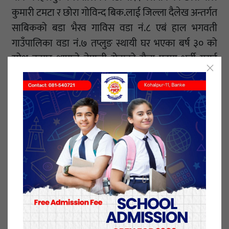
कुमारी टमटा र छोरा गोविन्द बिक.लाई जिल्ला दैलेख अन्तर्गत
साबिकको बडा भैरव गाविस वडा नं.८ एबं हाल भगवती
गाउँपालिका वडा नं.७ तप्लुङ स्थायी घर भएका बर्ष ३० को
रमेश कुमार थापाले नेपाली सेनाको सैन्य पदमा भर्ती गराई
दिन्छु भनी प्रलोभनमा पारी रु चार लाख रकम लिई ठगी गरी
फरार रहेकामा निज प्रतिवादी रमेश कुमार थापालाई जिल्ला
प्रहरी कार्यालय सुर्खेत र ईलाका प्रहरी कार्यालयबाट खटिएको
प्रहरी टोलीले माघ २५ गते सुर्खेत बिरेन्द्रनगर ११ पिपिराबाट
पक्राउ गर्न सफल भएको ईलाका प्रहरी कार्यालय कोहलपुरका
प्रमुख प्रहरी नायब उपरीक्षक (डिएसपी) सुन्दर तिवारीले
जनाएका छन ।
थापालाई सम्मानित बाँके जिल्ला अदालतबाट ७ दिनको
हिरासतमा राख्ने अनुमति लिई अनुसन्धान भईरहेको तिवारीले
वताएका छन । साथै ईप्रका कोहलपुरका प्रमुख तिवारीले निज