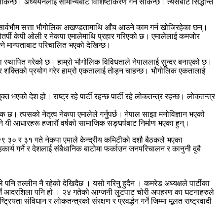
सकिन्छ। अध्ययनलाई सामान्यबाट विशिष्टीकरण गर्न सकिन्छ। त्यसैबाट सिद्धान्त
्वभौम सार्वभौम सत्ता भौगोलिक अखण्डतामाथि आँच आउने काम गर्न खोजिरहेका छन्।
े चौतर्पी केपी ओली र नेकपा एमालेमाथि प्रहार गरिएको छ। एमालेलाई कमजोर
ने मान्यताबाट परिचालित भएको देखिन्छ।
पमा स्थापित गरेको छ। हाम्रो भौगोलिक विविधताले नेपाललाई सुन्दर बनाएको छ।
 र शक्तिको प्रयोग गरेर हाम्रो एकतालाई तोड्न चाहन्छ। भौगोलिक एकतालाई
भएको देश हो। राष्ट्र रहे पार्टी रहन्छ पार्टी रहे लोकतन्त्र रहन्छ। लोकतन्त्र
। त्यसको नेतृत्व नेकपा एमालेले गर्नुपर्छ। नेपाल साझा मनोविज्ञान भएको
ड्ने यी आधारहरू हजारौं वर्षको सामाजिक सङ्घर्षबाट निर्माण भएका हुन्।
 २९ ३० र ३१ गते नेकपा एमाले केन्द्रीय कमिटीको दशौ बैठकले भएका
हकार्य गर्ने र देशलाई संबैधानिक बाटोमा फर्काउन जनपरिचालन र कानुनी दुबै
िले पनि तल्लीन नै रहेको देखिदैछ । यसो गरिनु हुदैन । कमरेड अध्यक्षले पार्टीका
माण गर्ने आदरशिला पनि हो । २४ गतेको आग्जनी लुटपाट चोरी अपहरण का घटनाहरुले
ता संविधान र लोकतन्त्रको संरक्षण र प्रवर्द्धन गर्ने जिम्मा मूलत राष्ट्रवादी