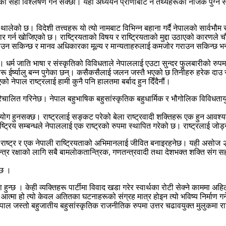
को सही विश्लेषण गर्न सक्छौं। यही अध्ययन प्राणीबाट नै तथ्यहरूको नजिक पुग्न 
राउन थालेको छ। विदेशी तत्त्वहरू यो त्यो नामबाट विभिन्न बहाना गर्दै नेपालको सार
हार गर्न खोजिएको छ। राष्ट्रियताको विषय र राष्ट्रियताको मुद्दा उठाएको कारणल
उन सकिन्छ र मानव अधिकारका मूल्य र मान्यताहरुलाई कमजोर गराउन सकिन्छ भन्
 । धर्म जाति भाषा र संस्कृतिको विविधताले नेपाललाई एउटा सुन्दर फुलबारीको रु
 ईर्ष्यालु बन्न पुगेका छन्। कसैकसैलाई जलन जस्तै भएको छ तिनीहरु हरेक दाउ
 नेपाल राष्ट्रलाई हामी कुनै पनि हालतमा बर्बाद हुन दिँदैनौं।
ालित गरिनेछ। नेपाल बहुभाषिक बहुसांस्कृतिक बहुधार्मिक र भौगोलिक विविधतायुक्त 
हुनसक्छ। राष्ट्रलाई सङ्कट परेको बेला राष्ट्रवादी शक्तिहरू एक हुन आवश्यक छ
ाष्ट्रिय सम्बन्धले नेपाललाई एक राष्ट्रको रुपमा स्थापित गरेको छ। राष्ट्रलाई जो
 एक राष्ट्र र एक नेपाली राष्ट्रियताको अभिमानलाई जीवित बनाइरहनेछ। यही असोज
्त्र रक्षाको लागि सबै बामलाेकतान्त्रिक, गणतन्त्रवादी तथा देशभक्त शक्ति संग स
 छ ।
 हुन्छ । केही व्यक्तिहरू पार्टीमा विवाद खडा गरेर स्वार्थका रोटी सेक्ने काममा अह
्रको आत्मा हो त्यो केवल अतितका घटनाहरूको संग्रह मात्र होइन त्यो भविष्य निर्
ल जस्तो बहुजातीय बहुसांस्कृतिक राजनीतिक रुपमा उत्तर चढावयुक्त मुलुकमा राष्ट्रिय