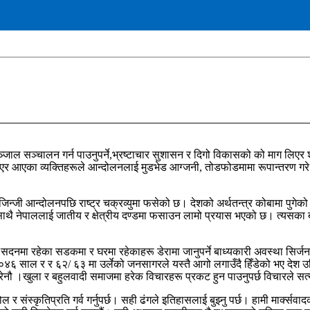
ञ्चालन गर्न पाउनुपर्ने,भ्रष्टाचार सुशासन र दिगो विकासको को माग लिएर शान्ति
 आएका व्यक्तिहरूले आन्दोलनलाई मुडभेड आग्जनी, तोडफोडमामा रूपान्तरण गरे निर्द
िन्जी आन्दोलनपछि राष्ट्र चक्रव्युमा फसेको छ। देशको अर्थतन्त्र कोबामा पुगेको छ
 नेपाललाई जातीय र क्षेत्रीय दण्डमा फसाउन लामो प्रयास भएको छ। त्यसका बा
,सदनमा रहेका सडकमा र घरमा रहेकाहरू डेरामा जानुपर्ने बाध्यकारी अवस्था सिर्
 साल र र ६२/ ६३ मा उर्लेको जनसागरले यस्तै आगो लगाउँदै हिँडेको भए देश उ
ौ ।खुला र बहुलवादी समाजमा हरेक विचारहरू प्रकट हुन पाउनुपर्छ विचारले सत्य
र संस्कृतिप्रति गर्व गर्नुपर्छ। सही ढंगले इतिहासलाई बुझ्नु पर्छ। हामी मार्क्सवादक