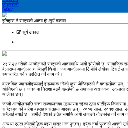
जीवनशैली
भिडियाे
इतिहास नै राष्ट्रको आत्मा होःसुर्य ढकाल
सुर्य ढकाल
२३ र २४ गतेको आन्दोलनले राष्ट्रको आत्मामाथि आगो झोसेको छ।सामाजिक सञ्जाल स
बेलासम्म आन्दोलन शान्तिपूर्णै थियो। जब आन्दोलनमा टिओबि लेखेका टिसर्ट लगाएर
रुपान्तरित गर्ने र उद्दलित गर्ने काम गरे।
वास्तविक ज्यानजीहरूलाई हाइज्याक गरेको कुरा जेन्जिहरुले नै बताइरहेका छन्। ज
खोजिएको छ । जनतामा निराशा बढ्दै गइरहेको छ समाजमा अराजकता उदण्डता साथै
थालेका छन्।
जन्जी आन्दोलनपछि सत्ता सञ्चालनका मूलधारमा रहेका ठूला पार्टीहरू किनारामा 
राष्ट्रियताको बारेमा बहसहरु सतहमा आएका छन्। २००७ साल, २०१७ साल, २०४६
सबैलाई बधाई छ। हामीले देशको इतिहासमाथि आगो लगाउने तोडफोड गर्ने काम गरेन
अन्यथा एउटा कोराबोद्धिक बहस मात्र भन्न पुग्छन्। हरेक नयाँ पुस्ताले आफ्नो भूगोल 