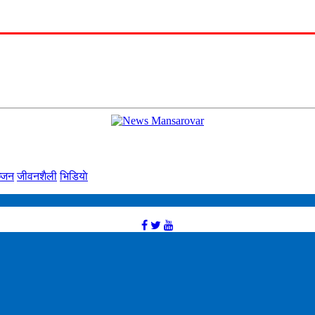
्‍जन
जीवनशैली
भिडियाे