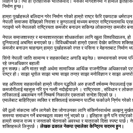
विज्ञान छ। त्यो हो ऐतिहासिक भौतिकवाद। यसको मार्गदर्शनमा नै हामीले इतिहास
निर्माण हुन्छ।
हाम्रा पुर्खाहरूले बलिदान गरेर निर्माण गरेको हाम्रो राष्ट्र फेरि एकपटक धर्म
नेपाली समाजमा देखिएको निराशा र कुण्ठालाई माध्यम बनाएर राष्ट्रियतामाथि प्र
गराइयो भने नेपालको राष्ट्रियता कमजोर बनाउन सकिन्छ लोकतन्त्र कमजोर बना
नेपाल समाजशास्त्र र मानवशास्त्रका शोधकर्ताका लागि खुला विश्वविद्यालय, हो
दुनियालाई अचमित बनाएको छ। विविधबीचको हाम्रो एकता देखेर कतिपय शक्तिहरू
कमजोर बनाउन चाहन्छन् हाम्रा पुर्खाहरूको रगत र पसिना र मेहनतबाट निर्माण भएको
सिंगो नेपाली जाति सामान्य र सहकार्यबाट अगाडि बढ्नेछ। सम्भावनाको रुपमा परिच
रहे जनअधिकार बहाली
हुन सक्छ। अनि मात्र सही अर्थमा सामाजिक आर्थिक राजनीतिक अधिकारको प्रयोग 
राष्ट्र हो। साझा भूगोल साझा भाषा साझा तन्त्र साझा मनोविज्ञान र साझा अन्तर्र
सह अस्तित्व सहकार्यको हाम्रो जीवन पद्धतिले अरु हजारौं वर्षसम्म नेपाललाई
कमजोरीलाई महसुस गरि पुन गल्ती नदोहोर्‍याउने । राष्ट्रियता , संविधान र लोकतन
तरिकालाई अबलम्बन गर्ने निष्कर्ष निकालेर एकताको सन्देश दिएको छ ।
एमालेबाट बाहिरिएका व्यक्ति र शक्तिलाई ससम्मान पार्टीमा फर्काउने नि्र्णय गरेको
धेरै ठूलो संकटमा जाँन लागेको देश जोगाउनका लागि संकिर्णस्वार्थमा अल्झनु मुर्खता
समस्या समाधान गर्ने बचनबद्वता व्यक्त गर्नु भएको छ । इतिहास कुनै पनि राष्ट
हाम्रो समाज राज्य र जनताको चेतनाको अवस्था र यात्राको दिशा स्पष्ट पार्छ। नेपा
शक्तिहरूले लिनुपर्छ ।
लेखक ढकाल नेकपा एमालेका केन्द्रिय सदस्य हुन।