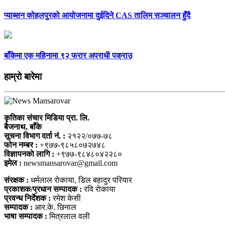
प्याब्सन कोहलपुरको आयोजनामा दुईदिने CAS तालिम सञ्चालन हुँदै
बाँकेमा एक महिनामा ९२ फरार अपराधी पक्राउ
हाम्राे बारेमा
कृतिका संचार मिडिया प्रा. लि.
बैजनाथ, बाँके
सूचना विभाग दर्ता नं. :
२१२२/०७७-७८
फोन नम्बर :
+९७७-९८५८०७२७४८
विज्ञापनकाे लागि :
+९७७-९८४८०४२२८०
इमेल :
newsmansarovar@gmail.com
संरक्षक :
धर्मलाल राेकाया, डिल बहादुर परियार
प्रकाशक/प्रधान सम्पादक :
रवि राेकाया
प्रवन्ध निर्देशक :
रमेश केसी
सम्पादक :
आर.के. छिनाल
भाषा सम्पादक :
मित्रलाल वली