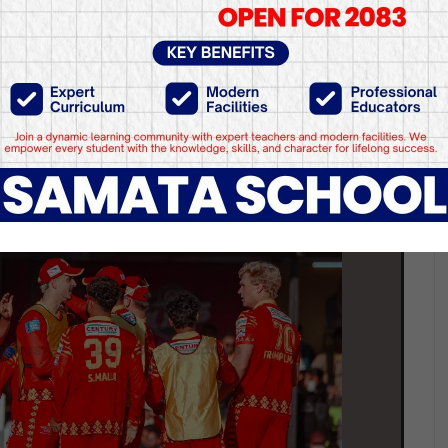
उँदै लुम्बिनीले जित्यो एनप