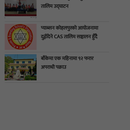
तालिम उद्घाटन
प्याब्सन कोहलपुरको आयोजनामा
दुईदिने CAS तालिम सञ्चालन हुँदै
बाँकेमा एक महिनामा ९२ फरार
अपराधी पक्राउ