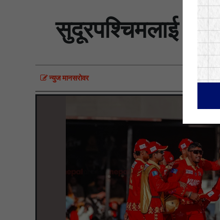
सुदूरपश्चिमलाई हरा
न्युज मानसराेवर