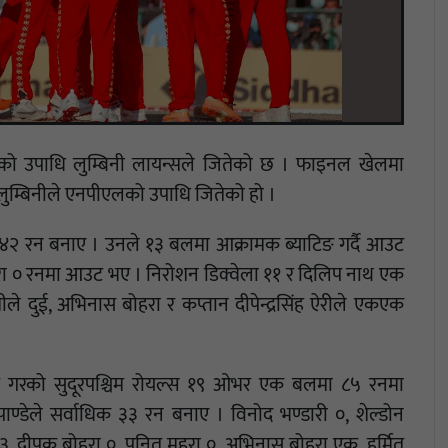
को उपाधि लुम्बिनी लायन्सले जितेको छ । फाइनल खेलमा
 लुम्बिनीले एनपीएलको उपाधि जितेको हो ।
४२ रन बनाए । उनले १३ बलमा आक्रामक ब्याटिङ गर्दै आउट
 जोरा ० रनमा आउट भए । निरोशन डिक्वेला ११ र दिलिप नाथ एक
ले दुई, अभिनास बोहरा र कप्तान दीपेन्द्रसिंह ऐरीले एकएक
टिङ गरको सुदूरपश्चिम रोयल्स १९ ओभर एक बलमा ८५ रनमा
्डेले सर्वाधिक ३३ रन बनाए । विनोद भण्डारी ०, शेल्डोन
१३, दीपक बोहरा ०, पुनित महरा ०, अभिनास बोहरा एक, हर्मित