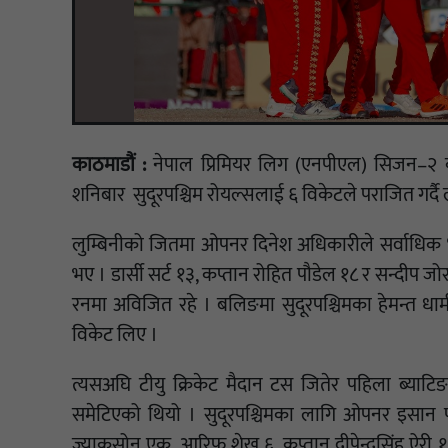
काठमाडौं :
नेपाल प्रिमियर लिग (एनपीएल) सिजन–२ 
शनिबार सुदूरपश्चिम रोयल्सलाई ६ विकेटले पराजित गर्दै
लुम्बिनीको जितमा ओपनर दिनेश अधिकारीले सर्वाधिक 
भए । डार्सी सर्ट १३, कप्तान रोहित पौडेल १८ र सन्दीप
रनमा अविजित रहे । बलिङमा सुदूरपश्चिमका हेमन्त धामी
विकेट लिए ।
त्यसअघि टीयु क्रिकेट मैदान टस जितेर पहिला ब्या
समेटिएको थियो । सुदूरपश्चिमका लागि ओपनर इसान पाण
ज्याकसोन एक, आरिफ शेख ६, कप्तान दीपेन्द्रसिंह ऐरी 