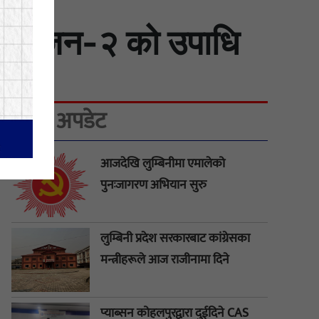
ीएल सिजन-२ को उपाधि
ताजा अपडेट
आजदेखि लुम्बिनीमा एमालेको
पुनःजागरण अभियान सुरु
लुम्बिनी प्रदेश सरकारबाट कांग्रेसका
मन्त्रीहरूले आज राजीनामा दिने
प्याब्सन कोहलपुरद्वारा दुईदिने CAS