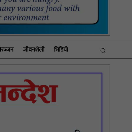
रञ्‍जन
जीवनशैली
भिडियाे