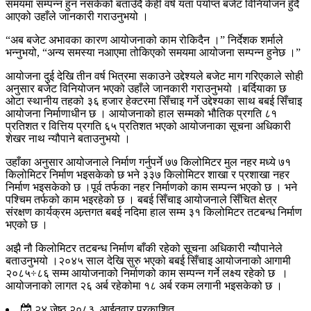
समयमा सम्पन्न हुन नसकेको बताउँदै केही वर्ष यता पर्याप्त बजेट विनियोजन हुँदै
आएको उहाँले जानकारी गराउनुभयो ।
“अब बजेट अभावका कारण आयोजनाको काम रोकिदैन ।” निर्देशक शर्माले
भन्नुभयो, “अन्य समस्या नआएमा तोकिएको समयमा आयोजना सम्पन्न हुनेछ ।”
आयोजना दुई देखि तीन वर्ष भित्रमा सकाउने उद्देश्यले बजेट माग गरिएकाले सोही
अनुसार बजेट विनियोजन भएको उहाँले जानकारी गराउनुभयो ।बर्दियाका छ
ओटा स्थानीय तहको ३६ हजार हेक्टरमा सिँचाइ गर्ने उद्देश्यका साथ बबई सिँचाइ
आयोजना निर्माणाधीन छ । आयोजनाको हाल सम्मको भौतिक प्रगति ८१
प्रतिशत र वित्तिय प्रगति ६५ प्रतिशत भएको आयोजनाका सूचना अधिकारी
शेखर नाथ न्यौपाने बताउनुभयो ।
उहाँका अनुसार आयोजनाले निर्माण गर्नुपर्ने ७७ किलोमिटर मुल नहर मध्ये ७१
किलोमिटर निर्माण भइसकेको छ भने ३३७ किलोमिटर शाखा र प्रशाखा नहर
निर्माण भइसकेको छ ।पूर्व तर्फका नहर निर्माणको काम सम्पन्न भएको छ । भने
पश्चिम तर्फको काम भइरहेको छ । बबई सिँचाइ आयोजनाले सिँचित क्षेत्र
संरक्षण कार्यक्रम अन्र्तगत बबई नदिमा हाल सम्म ३१ किलोमिटर तटबन्ध निर्माण
भएको छ ।
अझै नौ किलोमिटर तटबन्ध निर्माण बाँकी रहेको सूचना अधिकारी न्यौपानेले
बताउनुभयो ।२०४५ साल देखि सुरु भएको बबई सिँचाइ आयोजनाको आगामी
२०८५÷८६ सम्म आयोजनाको निर्माणको काम सम्पन्न गर्ने लक्ष्य रहेको छ ।
आयोजनाको लागत २६ अर्ब रहेकोमा १८ अर्ब रकम लगानी भइसकेको छ ।
२४ जेष्ठ २०८३, आईतवार प्रकाशित