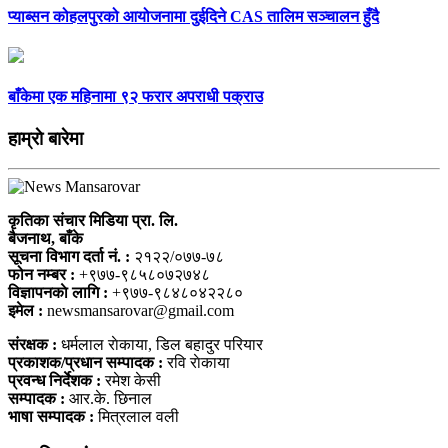
प्याब्सन कोहलपुरको आयोजनामा दुईदिने CAS तालिम सञ्चालन हुँदै
बाँकेमा एक महिनामा ९२ फरार अपराधी पक्राउ
हाम्राे बारेमा
कृतिका संचार मिडिया प्रा. लि.
बैजनाथ, बाँके
सूचना विभाग दर्ता नं. :
२१२२/०७७-७८
फोन नम्बर :
+९७७-९८५८०७२७४८
विज्ञापनकाे लागि :
+९७७-९८४८०४२२८०
इमेल :
newsmansarovar@gmail.com
संरक्षक :
धर्मलाल राेकाया, डिल बहादुर परियार
प्रकाशक/प्रधान सम्पादक :
रवि राेकाया
प्रवन्ध निर्देशक :
रमेश केसी
सम्पादक :
आर.के. छिनाल
भाषा सम्पादक :
मित्रलाल वली