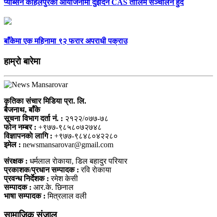
प्याब्सन कोहलपुरको आयोजनामा दुईदिने CAS तालिम सञ्चालन हुँदै
बाँकेमा एक महिनामा ९२ फरार अपराधी पक्राउ
हाम्राे बारेमा
कृतिका संचार मिडिया प्रा. लि.
बैजनाथ, बाँके
सूचना विभाग दर्ता नं. :
२१२२/०७७-७८
फोन नम्बर :
+९७७-९८५८०७२७४८
विज्ञापनकाे लागि :
+९७७-९८४८०४२२८०
इमेल :
newsmansarovar@gmail.com
संरक्षक :
धर्मलाल राेकाया, डिल बहादुर परियार
प्रकाशक/प्रधान सम्पादक :
रवि राेकाया
प्रवन्ध निर्देशक :
रमेश केसी
सम्पादक :
आर.के. छिनाल
भाषा सम्पादक :
मित्रलाल वली
सामाजिक संजाल