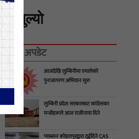
म खुल्यो
ताजा अपडेट
आजदेखि लुम्बिनीमा एमालेको
पुनःजागरण अभियान सुरु
लुम्बिनी प्रदेश सरकारबाट कांग्रेसका
मन्त्रीहरूले आज राजीनामा दिने
प्याब्सन कोहलपुरद्वारा दुईदिने CAS