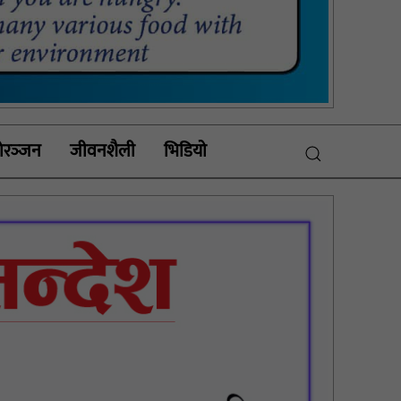
रञ्‍जन
जीवनशैली
भिडियाे