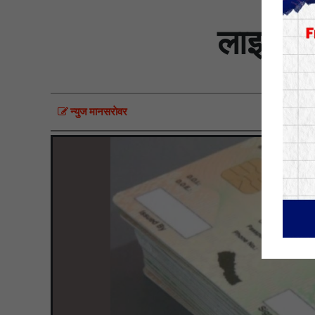
लाइसेन्
न्युज मानसराेवर