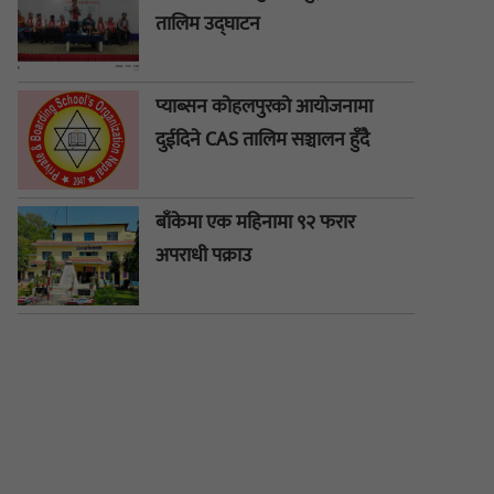
तालिम उद्घाटन
प्याब्सन कोहलपुरको आयोजनामा
दुईदिने CAS तालिम सञ्चालन हुँदै
बाँकेमा एक महिनामा ९२ फरार
अपराधी पक्राउ