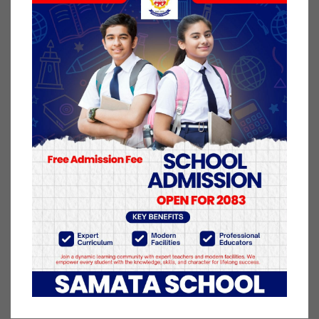
तिष्ठानको शिक्षण अस्पतालमा गरिएको पीसीआर परीक्षणका
क्रममा २४ जनामा कोरोना पुष्टि भएको हो ।
अस्पतालमा भर्ना भएका बिरामी र स्वास्थ्यकर्मीमा कोरोना
पोजिटिभ देखिएको प्रतिष्ठानका डा।अनुपमंगल समालले
जनाए । ‘परीक्षण गरिएका ५० मध्ये २४ जनामा कोरोना
देखिएको छ,’ उनले भने, ‘संक्रमण पुष्टि भएका सबैलाई
आइसोलेसनमा भर्ना गरेका छौं ।’ कान्तिपुर मा प्रकाशित
१५ आश्विन २०७७, बिहीबार प्रकाशित