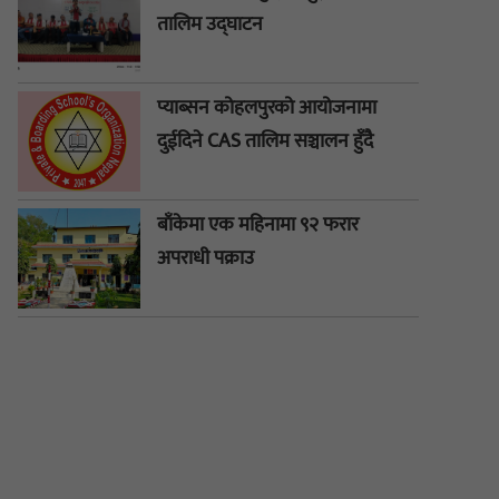
तालिम उद्घाटन
प्याब्सन कोहलपुरको आयोजनामा
दुईदिने CAS तालिम सञ्चालन हुँदै
बाँकेमा एक महिनामा ९२ फरार
अपराधी पक्राउ