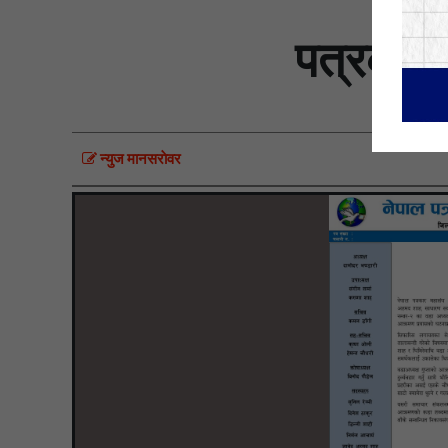
पत्रकार द
न्युज मानसराेवर