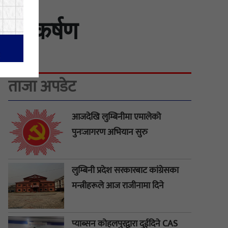
्यानाकर्षण
ताजा अपडेट
आजदेखि लुम्बिनीमा एमालेको
पुनःजागरण अभियान सुरु
लुम्बिनी प्रदेश सरकारबाट कांग्रेसका
मन्त्रीहरूले आज राजीनामा दिने
प्याब्सन कोहलपुरद्वारा दुईदिने CAS