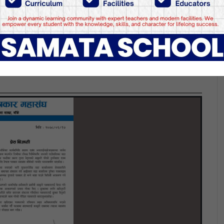
ुव्र्यवहार प्रति महासंघको ध