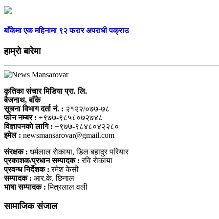
बाँकेमा एक महिनामा ९२ फरार अपराधी पक्राउ
हाम्राे बारेमा
कृतिका संचार मिडिया प्रा. लि.
बैजनाथ, बाँके
सूचना विभाग दर्ता नं. :
२१२२/०७७-७८
फोन नम्बर :
+९७७-९८५८०७२७४८
विज्ञापनकाे लागि :
+९७७-९८४८०४२२८०
इमेल :
newsmansarovar@gmail.com
संरक्षक :
धर्मलाल राेकाया, डिल बहादुर परियार
प्रकाशक/प्रधान सम्पादक :
रवि राेकाया
प्रवन्ध निर्देशक :
रमेश केसी
सम्पादक :
आर.के. छिनाल
भाषा सम्पादक :
मित्रलाल वली
सामाजिक संजाल