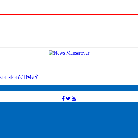
्‍जन
जीवनशैली
भिडियाे