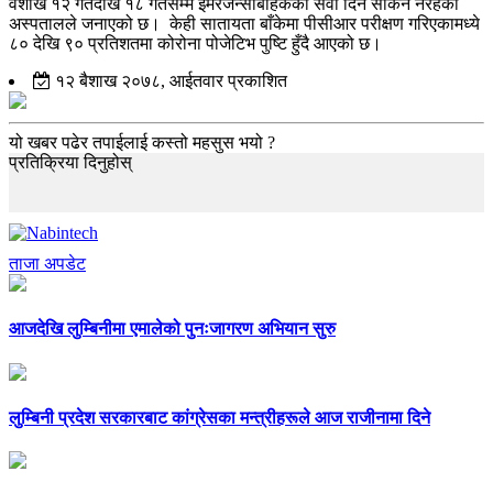
वैशाख १२ गतेदेखि १८ गतेसम्म इमरजेन्सीबाहेकका सेवा दिन सकिने नरहेको
अस्पतालले जनाएको छ। केही सातायता बाँकेमा पीसीआर परीक्षण गरिएकामध्ये
८० देखि ९० प्रतिशतमा कोरोना पोजेटिभ पुष्टि हुँदै आएको छ।
१२ बैशाख २०७८, आईतवार प्रकाशित
यो खबर पढेर तपाईलाई कस्तो महसुस भयो ?
प्रतिक्रिया दिनुहोस्
ताजा अपडेट
आजदेखि लुम्बिनीमा एमालेको पुनःजागरण अभियान सुरु
लुम्बिनी प्रदेश सरकारबाट कांग्रेसका मन्त्रीहरूले आज राजीनामा दिने