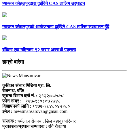
प्याब्सन कोहलपुरद्वारा दुईदिने CAS तालिम उद्घाटन
प्याब्सन कोहलपुरको आयोजनामा दुईदिने CAS तालिम सञ्चालन हुँदै
बाँकेमा एक महिनामा ९२ फरार अपराधी पक्राउ
हाम्राे बारेमा
कृतिका संचार मिडिया प्रा. लि.
बैजनाथ, बाँके
सूचना विभाग दर्ता नं. :
२१२२/०७७-७८
फोन नम्बर :
+९७७-९८५८०७२७४८
विज्ञापनकाे लागि :
+९७७-९८४८०४२२८०
इमेल :
newsmansarovar@gmail.com
संरक्षक :
धर्मलाल राेकाया, डिल बहादुर परियार
प्रकाशक/प्रधान सम्पादक :
रवि राेकाया