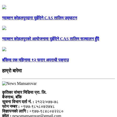
प्याब्सन कोहलपुरद्वारा दुईदिने CAS तालिम उद्घाटन
प्याब्सन कोहलपुरको आयोजनामा दुईदिने CAS तालिम सञ्चालन हुँदै
बाँकेमा एक महिनामा ९२ फरार अपराधी पक्राउ
हाम्राे बारेमा
कृतिका संचार मिडिया प्रा. लि.
बैजनाथ, बाँके
सूचना विभाग दर्ता नं. :
२१२२/०७७-७८
फोन नम्बर :
+९७७-९८५८०७२७४८
विज्ञापनकाे लागि :
+९७७-९८४८०४२२८०
इमेल :
newsmansarovar@gmail.com