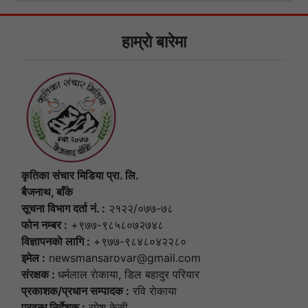
हाम्राे बारेमा
कृतिका संचार मिडिया प्रा. लि.
बैजनाथ, बाँके
सूचना विभाग दर्ता नं. :
२१२२/०७७-७८
फोन नम्बर :
+९७७-९८५८०७२७४८
विज्ञापनकाे लागि :
+९७७-९८४८०४२२८०
इमेल :
newsmansarovar@gmail.com
संरक्षक :
धर्मलाल राेकाया, डिल बहादुर परियार
प्रकाशक/प्रधान सम्पादक :
रवि राेकाया
प्रवन्ध निर्देशक :
रमेश केसी