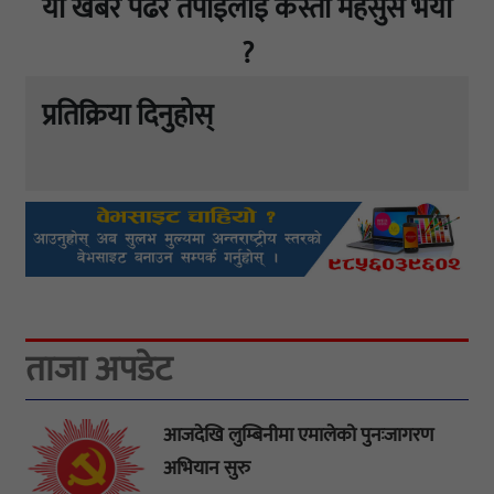
यो खबर पढेर तपाईलाई कस्तो महसुस भयो
?
प्रतिक्रिया दिनुहोस्
ताजा अपडेट
आजदेखि लुम्बिनीमा एमालेको पुनःजागरण
अभियान सुरु