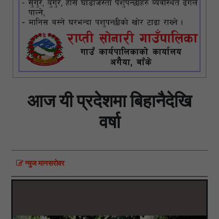
आज यी प्रदेशमा बिहानैदेखि
वर्षा
न्युज मानसराेवर