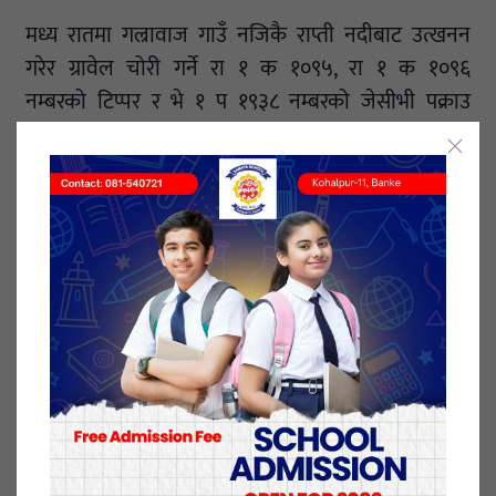
मध्य रातमा
गल्रावाज
गाउँ नजिकै राप्ती नदीबाट उत्खनन
गरेर
ग्रावेल
चोरी गर्ने रा १ क १०९५, रा १ क १०९६
नम्बरको
टिप्पर
र भे १ प १९३८ नम्बरको
जेसीभी
पक्राउ
गरिएको इलाका प्रहरी कार्यालय धामपुरका इन्चार्ज प्रहरी
नायब निरीक्षक प्रविण डाँगीले जानकारी दिए ।
स्थानीय युवाहरूको सक्रियतामा पक्राउ गरिएको
जानकारी
दिदै
इन्चार्ज डाँगीले कारवाहीको लागी
राप्ती
सोनारी
गाउँपालिकाको कार्यालयमा पठाइने जनाए ।
स्थानीय केही ठेकेदारहरूले अगैया देखि खटनिया सम्म निर्माण
हुँदै गरेको खड्का निर्माण सेवाको साइडमा ग्राभेल बोक्न
लागेको स्थानीय युवाहरूले जनाएका छन् ।
रातीको समयमा अवैध रुपमा उत्खनन गरेर चोरी गर्ने जो
कोहीलाई कानुन अनुसार कारवाही गर्ने