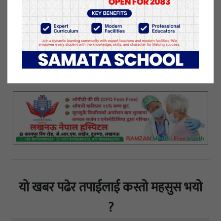
राप्ती
सोनारी
गाउँपालिका अध्यक्ष तप्त बहादुर पौडेलले
जानकारी दिए । पक्राउ
परेको
टिप्पर
र
जेसीभि
राप्ती
सोनारी
३
सिनाबाजमा
तटबन्धको
काम गर्दै गरेको भाग्य लक्ष्मी मामा
जे.भीको
रहेको खुलेको छ ।
९ जेष्ठ २०८०, मंगलवार प्रकाशित
यो खबर पढेर तपाईलाई कस्तो महसुस भयो
?