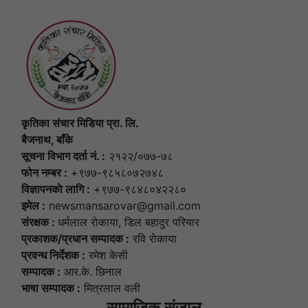
कृतिका संचार मिडिया प्रा. लि.
बैजनाथ, बाँके
सूचना विभाग दर्ता नं. :
२१२२/०७७-७८
फोन नम्बर :
+९७७-९८५८०७२७४८
विज्ञापनकाे लागि :
+९७७-९८४८०४२२८०
इमेल :
newsmansarovar@gmail.com
संरक्षक :
धर्मलाल राेकाया, डिल बहादुर परियार
प्रकाशक/प्रधान सम्पादक :
रवि राेकाया
प्रवन्ध निर्देशक :
रमेश केसी
सम्पादक :
आर.के. छिनाल
भाषा सम्पादक :
मित्रलाल वली
सामाजिक संजाल