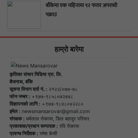
बाँकेमा एक महिनामा ९२ फरार अपराधी
पक्राउ
हाम्राे बारेमा
कृतिका संचार मिडिया प्रा. लि.
बैजनाथ, बाँके
सूचना विभाग दर्ता नं. :
२१२२/०७७-७८
फोन नम्बर :
+९७७-९८५८०७२७४८
विज्ञापनकाे लागि :
+९७७-९८४८०४२२८०
इमेल :
newsmansarovar@gmail.com
संरक्षक :
धर्मलाल राेकाया, डिल बहादुर परियार
प्रकाशक/प्रधान सम्पादक :
रवि राेकाया
प्रवन्ध निर्देशक :
रमेश केसी