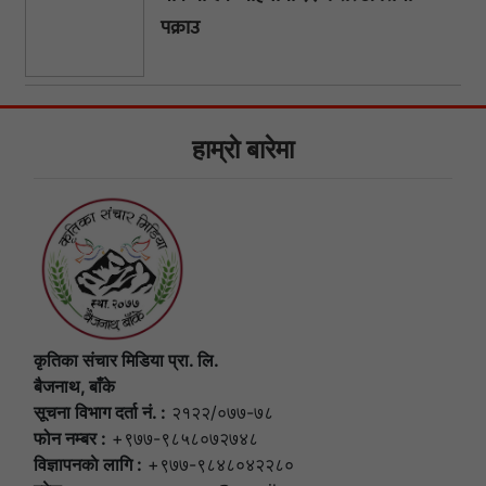
पक्राउ
हाम्राे बारेमा
कृतिका संचार मिडिया प्रा. लि.
बैजनाथ, बाँके
सूचना विभाग दर्ता नं. :
२१२२/०७७-७८
फोन नम्बर :
+९७७-९८५८०७२७४८
विज्ञापनकाे लागि :
+९७७-९८४८०४२२८०