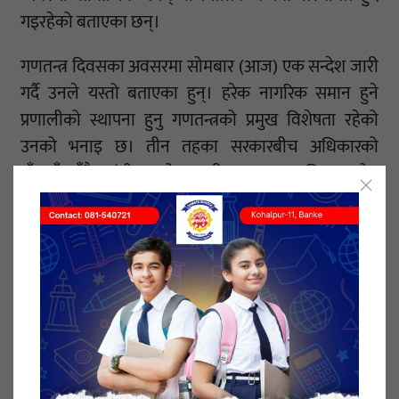
गइरहेको बताएका छन्।
गणतन्त्र दिवसका अवसरमा सोमबार (आज) एक सन्देश जारी
गर्दै उनले यस्तो बताएका हुन्। हरेक नागरिक समान हुने
प्रणालीको स्थापना हुनु गणतन्त्रको प्रमुख विशेषता रहेको
उनको भनाइ छ। तीन तहका सरकारबीच अधिकारको
बाँडफाँटसँगै संघीयताको सुदृढीकरणका लागि सहयोग
सहकार्य र समन्वयको महत्त्व र आवश्यकता अझै रहेको उनले
उल्लेख गरे।
‘गणतन्त्र दिवसले मुलुकको सार्वभौमिकता, स्वाधीनता,
भौगोलिक अखण्डता र राष्ट्रिय एकतालाई अझ सुदृढ गर्दै
न्यायमा आधारित आर्थिक समृद्धि हासिल गरी सभ्य, सुसंस्कृत
तथा समुन्नत समाज निर्माणको बाटोमा अघि बढ्न हामी सबैमा
उत्साह प्रदान गर्ने अपेक्षा गरेको छु,’ सन्देशमा उल्लेख छ।