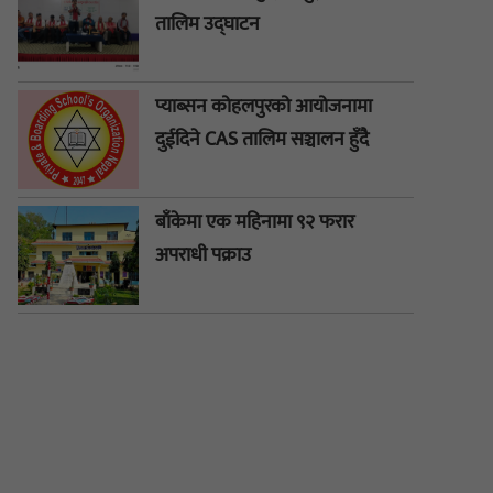
तालिम उद्घाटन
प्याब्सन कोहलपुरको आयोजनामा
दुईदिने CAS तालिम सञ्चालन हुँदै
बाँकेमा एक महिनामा ९२ फरार
अपराधी पक्राउ