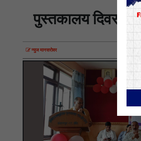
पुस्तकालय दिवसको 
न्युज मानसराेवर