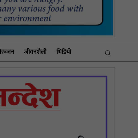
रञ्‍जन
जीवनशैली
भिडियाे