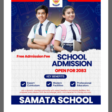
कर्मचारी केन्द्रीय सङ्घर्ष समिति र स्थानीय तह कर्मचारी
संयुक्त माग कार्यान्वयन परिचालन समितिले हरेक दिन
काठमाडौँको माइतीघरमण्डलदेखि बानेश्वरसम्म प्रदर्शन गर्दै
आएका छन् ।
यही असोज १५ देखि सडक आन्दोलन थालेका स्थानीय तहका
कर्मचारीले १९ असोजदेखि नियमित कामकाजसमेत ठप्प
पारेका छन् ।
२३ आश्विन २०८०, मंगलवार प्रकाशित