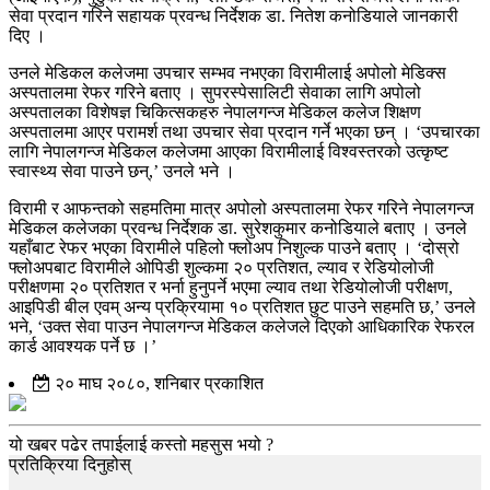
सेवा प्रदान गरिने सहायक प्रवन्ध निर्देशक डा. नितेश कनोडियाले जानकारी
दिए ।
उनले मेडिकल कलेजमा उपचार सम्भव नभएका विरामीलाई अपोलो मेडिक्स
अस्पतालमा रेफर गरिने बताए । सुपरस्पेसालिटी सेवाका लागि अपोलो
अस्पतालका विशेषज्ञ चिकित्सकहरु नेपालगन्ज मेडिकल कलेज शिक्षण
अस्पतालमा आएर परामर्श तथा उपचार सेवा प्रदान गर्ने भएका छन् । ‘उपचारका
लागि नेपालगन्ज मेडिकल कलेजमा आएका विरामीलाई विश्वस्तरको उत्कृष्ट
स्वास्थ्य सेवा पाउने छन्,’ उनले भने ।
विरामी र आफन्तको सहमतिमा मात्र अपोलो अस्पतालमा रेफर गरिने नेपालगन्ज
मेडिकल कलेजका प्रवन्ध निर्देशक डा. सुरेशकुमार कनोडियाले बताए । उनले
यहाँबाट रेफर भएका विरामीले पहिलो फ्लोअप निशुल्क पाउने बताए । ‘दोस्रो
फ्लोअपबाट विरामीले ओपिडी शुल्कमा २० प्रतिशत, ल्याव र रेडियोलोजी
परीक्षणमा २० प्रतिशत र भर्ना हुनुपर्ने भएमा ल्याव तथा रेडियोलोजी परीक्षण,
आइपिडी बील एवम् अन्य प्रक्रियामा १० प्रतिशत छुट पाउने सहमति छ,’ उनले
भने, ‘उक्त सेवा पाउन नेपालगन्ज मेडिकल कलेजले दिएको आधिकारिक रेफरल
कार्ड आवश्यक पर्ने छ ।’
२० माघ २०८०, शनिबार प्रकाशित
यो खबर पढेर तपाईलाई कस्तो महसुस भयो ?
प्रतिक्रिया दिनुहोस्