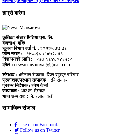
बाँकेमा एक महिनामा ९२ फरार अपराधी पक्राउ
हाम्राे बारेमा
कृतिका संचार मिडिया प्रा. लि.
बैजनाथ, बाँके
सूचना विभाग दर्ता नं. :
२१२२/०७७-७८
फोन नम्बर :
+९७७-९८५८०७२७४८
विज्ञापनकाे लागि :
+९७७-९८४८०४२२८०
इमेल :
newsmansarovar@gmail.com
संरक्षक :
धर्मलाल राेकाया, डिल बहादुर परियार
प्रकाशक/प्रधान सम्पादक :
रवि राेकाया
प्रवन्ध निर्देशक :
रमेश केसी
सम्पादक :
आर.के. छिनाल
भाषा सम्पादक :
मित्रलाल वली
सामाजिक संजाल
Like us on Facebook
Follow us on Twitter