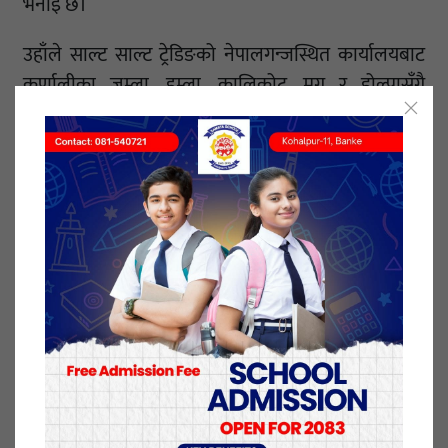
भनाइ छ।
उहाँले साल्ट साल्ट ट्रेडिङको नेपालगन्जस्थित कार्यालयबाट
कर्णालीका जुम्ला, हुम्ला, कालिकोट, मुगु र डोल्पासँगै
जाजरकोट, रोल्पा, रुकुम पश्चिम र पूर्व गरेर नौ जिल्लामा हरेक
वर्ष ३२ देखि ४० हजार क्विन्टल नुन ढुवानी गर्दै आएको
बताउनुभयो।
कार्यक्रममा बोल्दै नेपालगन्ज उपमहानगरको स्वास्थ्य
महाशाखाका प्रमुख रामबहादुर चन्दले केही वर्ष पहिलेसम्म
धेरैले आयोडिनयुक्त नुन खान नमान्ने अवस्था रहेकोमा अहिले
सो अवस्था फेरिएर अधिकांशले खान थालेको बताउनुभयो।
त्यसका लागि पहाडी र हिमाली जिल्लामा धरै मिहिनेत
गर्नुपरेको प्रमुख चन्दले बताउनुभयो।
कार्यक्रममा नेपालगन्ज उपमहानगर स्वास्थ्य शाखाका पोषण