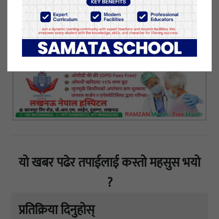
फोकल पर्सन तेज ओलीले आयोडिनयुक्त नुन सेवनका
फाइदाबारे विस्तृत रुपमा जानकारी गराउनुभएको थियो।
२६ माघ २०८०, शुक्रबार प्रकाशित
यो खबर पढेर तपाईलाई कस्तो महसुस भयो
?
प्रतिक्रिया दिनुहोस्