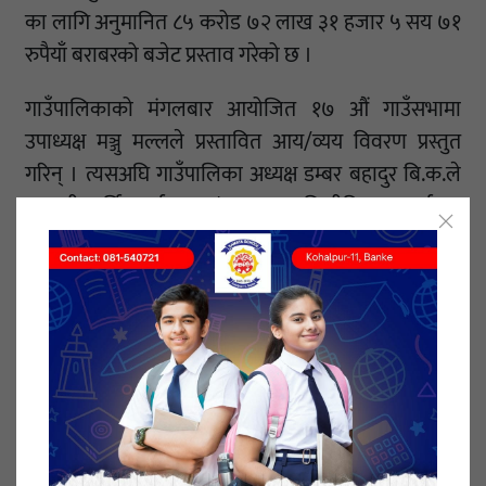
का लागि अनुमानित ८५ करोड ७२ लाख ३१ हजार ५ सय ७१
रुपैयाँ बराबरको बजेट प्रस्ताव गरेको छ ।
गाउँपालिकाको मंगलबार आयोजित १७ औं गाउँसभामा
उपाध्यक्ष मञ्जु मल्लले प्रस्तावित आय/व्यय विवरण प्रस्तुत
गरिन् । त्यसअघि गाउँपालिका अध्यक्ष डम्बर बहादुर बि.क.ले
आगामी आर्थिक वर्ष २०८२/०८३ का लागि नीति तथा कार्यक्रम
प्रस्तुत गरेका थिए ।
प्रस्तुत नीति तथा कार्यक्रम सर्वसम्मत रुपले पारित भएको छ ।
प्रस्तुत नीति तथा कार्यक्रममा शिक्षा, स्वास्थ्य, कृषि, पशुपंक्षी
विकास, पर्यटन, खेलकुद, रोजगार, उद्योग, ब्यवसाय
लगायतलाई प्राथमिकतामा राखिएको छ ।
१० असार २०८२, मंगलवार प्रकाशित