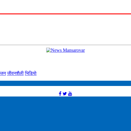
्‍जन
जीवनशैली
भिडियाे