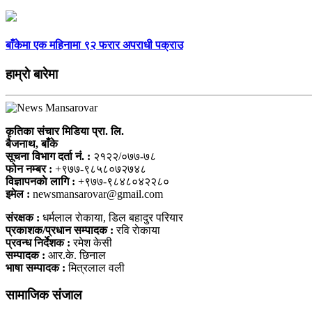
बाँकेमा एक महिनामा ९२ फरार अपराधी पक्राउ
हाम्राे बारेमा
कृतिका संचार मिडिया प्रा. लि.
बैजनाथ, बाँके
सूचना विभाग दर्ता नं. :
२१२२/०७७-७८
फोन नम्बर :
+९७७-९८५८०७२७४८
विज्ञापनकाे लागि :
+९७७-९८४८०४२२८०
इमेल :
newsmansarovar@gmail.com
संरक्षक :
धर्मलाल राेकाया, डिल बहादुर परियार
प्रकाशक/प्रधान सम्पादक :
रवि राेकाया
प्रवन्ध निर्देशक :
रमेश केसी
सम्पादक :
आर.के. छिनाल
भाषा सम्पादक :
मित्रलाल वली
सामाजिक संजाल