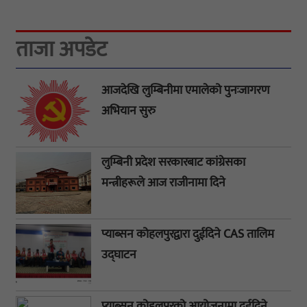
ताजा अपडेट
आजदेखि लुम्बिनीमा एमालेको पुनःजागरण
अभियान सुरु
लुम्बिनी प्रदेश सरकारबाट कांग्रेसका
मन्त्रीहरूले आज राजीनामा दिने
प्याब्सन कोहलपुरद्वारा दुईदिने CAS तालिम
उद्घाटन
प्याब्सन कोहलपुरको आयोजनामा दुईदिने