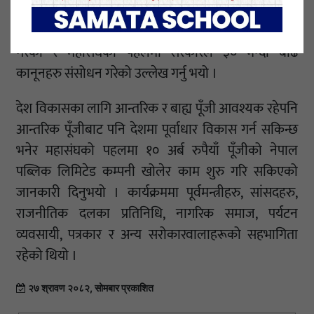
सकिने धारणा राख्नु भयो ।यस्तै उहाँले देशमा लगानी मैत्री
वातावरण निर्माण गर्न महासंघले नीतिगत सुधारको पहल
गरेको र महासंघको पहलमा सरकारले ३० भन्दा बढि
कानूनहरु संसोधन गरेको उल्लेख गर्नु भयो ।
देश विकासका लागि आन्तरिक र बाह्य पूँजी आवश्यक रहेपनि
आन्तरिक पूँजीबाट पनि देशमा पूर्वाधार विकास गर्न सकिन्छ
भनेर महासंघको पहलमा १० अर्ब रुपैयाँ पूँजीको नेपाल
पब्लिक लिमिटेड कम्पनी खोलेर काम शुरु गरि सकिएको
जानकारी दिनुभयो । कार्यक्रममा पूर्वमन्त्रीहरु, सांसदहरु,
राजनीतिक दलका प्रतिनिधि, नागरिक समाज, पर्यटन
व्यवसायी, पत्रकार र अन्य सरोकारवालाहरूको सहभागिता
रहेको थियो ।
२७ श्रावण २०८२, सोमबार प्रकाशित