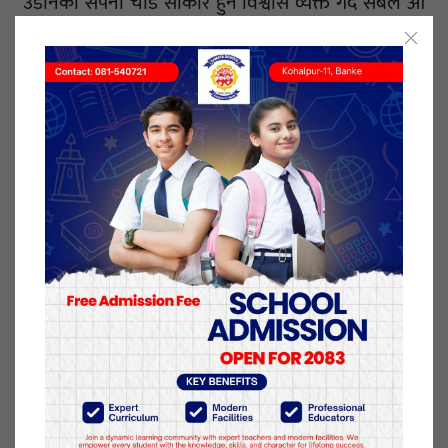
उडानको सपना चाँडै साकार हुने विश्वास व्यक्त गर्दै सबैले आ
आफ्तो तहबाट पहल गर्नु पर्नेमा जोड दिनुभयो ।यस्तै अध्यक्ष
ढकालले पर्यटन पूर्वाधारमा राज्यको ठूलो लगानी भइसकको
अवस्थामा निर्माण भएका विमानस्थलहरुको प्रभावकारी
सञ्चालन आवश्यक रहेको समेत बताउनु भयो ।
“नेपालगन्ज, जसलाई पश्चिम नेपालको प्रवेशद्वारको रूपमा
चिनिन्छ । पूर्वाधार बनेको छ । बर्दिया र बाँके राष्ट्रिय निकुञ्ज
सहित लुम्बिनी जस्ता गन्तव्यहरूमा भारतीय पर्यटकहरूको
लागि महत्वपूर्ण प्रवेश हुन सक्छ । सीमा क्षेत्र भएकाले
कार्यक्रम र विवाह (इभेन्ट र वेडिङ) का लागि पनि यो क्षेत्रको
व्यापक सम्भावना छ ।” उहाँले भन्नुभयो ।
उहाँले देशको आर्थिक विकासका लागि निजी क्षेत्रले ठूलो
लगानी गरिसकेको उल्लेख गर्दै देशमा नै केही गर्न सकिन्छ भन्ने
मनोविज्ञानका साथ काम गर्न सके यसबाट प्रतिफल प्राप्त गर्न