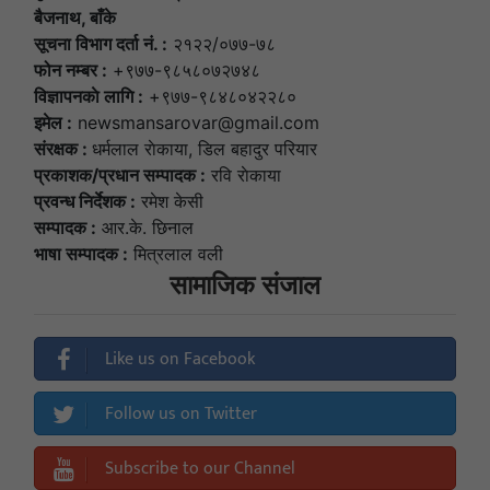
बैजनाथ, बाँके
सूचना विभाग दर्ता नं. :
२१२२/०७७-७८
फोन नम्बर :
+९७७-९८५८०७२७४८
विज्ञापनकाे लागि :
+९७७-९८४८०४२२८०
इमेल :
newsmansarovar@gmail.com
संरक्षक :
धर्मलाल राेकाया, डिल बहादुर परियार
प्रकाशक/प्रधान सम्पादक :
रवि राेकाया
प्रवन्ध निर्देशक :
रमेश केसी
सम्पादक :
आर.के. छिनाल
भाषा सम्पादक :
मित्रलाल वली
सामाजिक संजाल
Like us on Facebook
Follow us on Twitter
Subscribe to our Channel