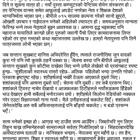
दिने त सूचना मात्र हो। नयाँ पुस्ता कम्प्युटरको पेन्टियम सेभेन संस्करण हो।
तर पेन्टियम वानमा समेत आफूलाई अपडेट नगरेका नेता र शिक्षक देशको
भाग्यनिर्माता भएका छन्। बीपीले ०१५ सालमा कल्पना गरेको सानो झुप्रो,
ओखती उपचार र गाईपालन भनेको अहिलेको ल्यापटप हो। समयअनुसार मान्यता
फेरिन्छ भन्ने तथ्य नेतृत्वले बुझ्न आवश्यक छ। अत्यन्त वृद्ध भइसक्दा पनि
महाराज यायातिले कान्छो छोरा पुरुको जवानी पैंचो लिएर कामवासनामा लिप्त
रहेको तर तृप्त नभएको कथा महाभारतमा उल्लेख छ। हाम्रो नेतापुस्ता पनि तिनै
पात्रजस्ता लोभी भएका छन्।
जब सन्तान सुखबाट मानिस अभिप्रेरित हुँदैन, त्यसले राजनीतिमा जुन वादको
कुरा गरे पनि त्यो कुतर्क ठहर्ने पक्का छ। जेलमा बस्दा पनि बीपीले आफूलाई
सन्तान सुखको कुन कोटीमा राखेका थिए भन्ने उनैले लेखेको यो प्रसंगबाट स्पष्ट
हुन्छ– ‘सुशीलाको स्वास्थ्य राम्रो रहेछ– अलिक पहिलेको भन्दा उन्नति गरेको।
प्रकाश हृष्टपुष्ट रहेछ। श्रीहर्षलाई भर्खरै ठेउला आएकाले दुब्लो थिए।
शशांकलाई पनि अत्यन्त दुब्लो पाएँ। चेतना पनि दुब्ली। तर सबै प्रसन्न थिए।
शशांकले ट्विस्ट नाचेर देखायो र आजकलका ठिटीहरुले नयाँसडकमा हिँडेको
भाउ देखाएर हामी सबैलाई मनोरञ्जन गर्‍यो। श्रीहर्षले सिलोन रेडियोको नक्कल
गरेर एउटा विज्ञापनको गाना गायो। मैले उनीहरुलाई चकलेट दिएँ। शशांकले
जेनेरलदेखि अरु सबै अफिसरहरुलाई पनि बाँड्यो चकलेट। म बडो प्रसन्न
भएँ।’
सत्य भनेको इच्छा हो। आग्रह भए ठाउँमा सत्य आउँदैन। जिब्रोभरि नुन लिएर
तिहुन चाख्न तम्सिनेहरुको साम्राज्यले सर्वत्र गिजोलिएको छ। सिंहदरबारदेखि
आर्यघाटसम्म दलाली छ। मानिसहरु भन्छन्– नेपालमा सुन महँगो छ। तर हैन,
सुनभन्दा कानुन, शिक्षा र स्वास्थ्य महँगो छ। माखामुन्द्रो बेचेर अदालत, स्कुल र