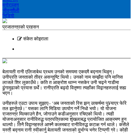
मनोरञ्‍जन
जीवनशैली
भिडियाे
प्रजातन्त्रको प्रहसन
संकेत कोइराला
बेलायती रानी एलिजाबेथ प्रथम उनको समयमा एकदमै बद्नाम थिइन्।
उनीप्रति जनताको तीव्र असन्तुष्टि थियो। उनको नाम सम्झँदा पनि मानिस
लाजले शिर लुकाउँथे। कति त आक्रोश थाम्न नसकेर उनी चढ्ने गाडीमा
ढुंगामुढाको प्रयास गर्र्थेे। रानीप्रति बढ्दो वितृष्णा त्यहाँका विद्वानहरुलाई सह्य
भएन।
उनीहरुले एउटा उपाय सुझाए– ‘अब जनताको रिस झन् उत्कर्षमा पु¥याएर फेरि
तल झार्नुपर्छ।’ यसका लागि मिडिया उपयोग गर्ने निधो भयो। यो योजना
राजतन्त्र मिल्काउने हैन, जोगाउने कडीअनुसार रचिएको थियो। त्यही
योजनाअनुसार रानीविरुद्ध पत्रपत्रिकामा शृंखलाबद्ध प्रायोजित आक्रमण हुन
थाल्यो। तिनै विद्वानहरुले आफ्नै कलमबाट रानीविरुद्ध कटाक्ष गर्न थाले। कसैले
यस्ती बद्नाम रानी स्वीकार्नु बेलायती जनताको दुर्भाग्य भनेर टिप्पणी गरे। कोही