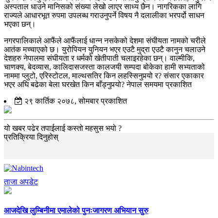
अस्पताल धाउने मानिसको संख्या लेखो लाएर साध्य छैन। नागरिकका लागि
राज्यले आधारभूत रुपमा उपलब्ध गराउनुपर्ने विषय नै दलालीका भरपर्दो साधन
भएका छन्।
नगरपालिकाले आफैंले आफैंलाई धान्न नसकेको देशमा संघीयता नामको चरीले
आतंक मच्चाएको छ। युरोपियन युनियन भएर एउटै मुद्रा एउटै कानुन चलाउने
देशहरु नेपालमा संघीयता र धर्मको खेतीपाती चलाइरहेका छन्। वाल्मीकि,
चाणक्य, बेदव्यास, कालिदासजस्ता कालजयी सम्पदा बोकेका हामी सभ्यताको
नाममा प्लुटो, एरिस्टोटल, माल्थसतिर किन लहस्सिनुपर्‍यो र? संसार एकाकार
भएर अघि बढेका बेला घरखेत किन बाँड्नुपर्‍यो? नेपाल समयमा प्रकाशित
२९ कार्तिक २०७८, सोमबार प्रकाशित
यो खबर पढेर तपाईलाई कस्तो महसुस भयो ?
प्रतिक्रिया दिनुहोस्
ताजा अपडेट
आजदेखि लुम्बिनीमा एमालेको पुनःजागरण अभियान सुरु