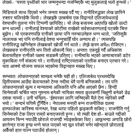
लेख्थे– ‘यस्ता पृथ्वीको भार जन्मनुभन्दा नजन्मिएकै भए मुलुकलाई भलो हुन्थ्यो।’
मिडियाले साथ दिएको भनेर जनता मख्ख पर्दै गए। रानीविरुद्धका लेख छापिने
रफ्तार चलिरहेकै थियो। लेखाइकै उत्कर्षमा एक विद्वानले एलिजावेथलाई
वेश्यासँग तुलना गरेर टिप्पणी छापिदिए। यो लेख बजारमा आएपछि खोलो उल्टो
बग्न थाल्यो। रानीलाई वेश्याको कोटीमा राखेको सर्वसाधारणलाई पटक्कै चित्त
बुझेन। यो प्रकरणपछि रानीको छाया पनि नरुचाउनेहरु भन्न थाले, ‘जतिसुकै
नालायक भए पनि रानीलाई वेश्या भन्नुचाहिँ घोर अन्याय हो।’ त्यसपछि
रानीविरुद्ध खनिनेहरु लेखकको खोजी गर्न थाले। लेख्ने क्रम अभैm रोकिएन।
लेखकहरु रानीप्रति थप तितो ओकल्दै थिए। अन्ततः एकदुई गर्दै अधिकांश
बेलायतीहरु रानीको पक्षमा सडकमै उत्रिए। रानीमाथि भएको अत्याचारको डटेर
मुकाबिला गर्ने संकल्प गरे। रानीलाई राष्ट्रियताको प्रतीक बनाएर प्रचार गरे।
यता आफ्नो योजना सफल भएकोमा विद्वानहरु मख्ख थिए।
सम्भवतः लोकतन्त्रको सामथ्र्य भनेकै यही हो। एलिजाबेथ प्रथमदेखि
द्वितीयसम्म आउँदा बेलायतको टेम्स नदीमा धेरै पानी बगिसक्यो। तर पनि
लोकतन्त्रको मूल्य र मान्यतामा अलिकति पनि आँच आएको छैन। हिन्दी
सिनेमाकी चर्चित भएर गुमनाम बनेकी नायिका ममता कुलकर्णी भिक्षुणी बनेको डेढ
दशक नाघ्यो। उनी भन्छिन्– ‘ईश्वरका लागि जन्मिएकी मैले ऐना नहेरेको वर्षौं
भयो।’ सन्दर्भ यत्तिमै टुँगिँदैन। नेपालमा मन्त्री बन्न राजनीतिक दलमा
हाम्फालेका करिश्मा मानन्धर, रेखा थापा पहिलो झड्कामै सकिए। राजनीति गर्नु
सिनेमाको टेक लिएर राम्रो बनाएजस्तो हुन्न। यो त्यही देश हो– बाउले गद्दीको
आयतन चिन्न नपाउँदै छोराले राजगद्दी भ्याइसकेका थिए। आफूभन्दा अगाडि छोरो
ज्ञानेन्द्र राजा हुन्छ भन्ने चाल पाएको भए मूल परेको भनेर महेन्द्रले छोरालाई
अर्कैको हात पाल्न पठाउँथे होलान्।