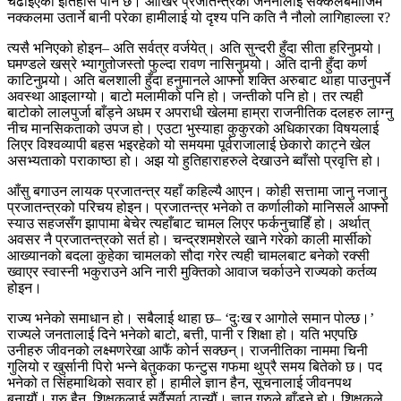
चढाइएको इतिहास पनि छ। आखिर प्रजातन्त्रको जननीलाई सक्कलबमोजिम
नक्कलमा उतार्ने बानी परेका हामीलाई यो दृश्य पनि कति नै नौलो लागिहाल्ला र?
त्यसै भनिएको होइन– अति सर्वत्र वर्जयेत्। अति सुन्दरी हुँदा सीता हरिनुपर्‍यो।
घमण्डले खस्रे भ्यागुतोजस्तो फुल्दा रावण नासिनुपर्‍यो। अति दानी हुँदा कर्ण
काटिनुपर्‍यो। अति बलशाली हुँदा हनुमानले आफ्नो शक्ति अरुबाट थाहा पाउनुपर्ने
अवस्था आइलाग्यो। बाटो मलामीको पनि हो। जन्तीको पनि हो। तर त्यही
बाटोको लालपुर्जा बाँड्ने अधम र अपराधी खेलमा हाम्रा राजनीतिक दलहरु लाग्नु
नीच मानसिकताको उपज हो। एउटा भुस्याहा कुकुरको अधिकारका विषयलाई
लिएर विश्वव्यापी बहस भइरहेको यो समयमा पूर्वराजालाई छेकारो काट्ने खेल
असभ्यताको पराकाष्ठा हो। अझ यो हुतिहाराहरुले देखाउने ब्वाँसो प्रवृत्ति हो।
आँसु बगाउन लायक प्रजातन्त्र यहाँ कहिल्यै आएन। कोही सत्तामा जानु नजानु
प्रजातन्त्रको परिचय होइन। प्रजातन्त्र भनेको त कर्णालीको मानिसले आफ्नो
स्याउ सहजसँग झापामा बेचेर त्यहाँबाट चामल लिएर फर्कनुचाहिँ हो। अर्थात्
अवसर नै प्रजातन्त्रको सर्त हो। चन्द्रशमशेरले खाने गरेको काली मार्सीको
आख्यानको बदला कुहेका चामलको सौदा गरेर त्यही चामलबाट बनेको रक्सी
ख्वाएर स्वास्नी भकुराउने अनि नारी मुक्तिको आवाज चर्काउने राज्यको कर्तव्य
होइन।
राज्य भनेको समाधान हो। सबैलाई थाहा छ– ‘दुःख र आगोले समान पोल्छ।’
राज्यले जनतालाई दिने भनेको बाटो, बत्ती, पानी र शिक्षा हो। यति भएपछि
उनीहरु जीवनको लक्ष्मणरेखा आफैं कोर्न सक्छन्। राजनीतिका नाममा चिनी
गुलियो र खुर्सानी पिरो भन्ने बेतुकका फन्टुस गफमा थुप्रै समय बितेको छ। पद
भनेको त सिंहमाथिको सवार हो। हामीले ज्ञान हैन, सूचनालाई जीवनपथ
बनायौं। गुरु हैन, शिक्षकलाई सर्वैसर्वा ठान्यौं। ज्ञान गुरुले बाँड्ने हो। शिक्षकले