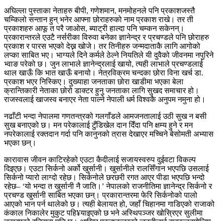
अघिल्ला पुस्ताका नेताहरु बीपी, गणेशमान, मनमोहनले पनि प्रकाशजस्तै
चम्किलो सन्तान हुन् भनेर आफ्ना छोराहरुको नाम प्रकाश राखे। तर ती
प्रकाशहरु आफू त परै जाओस, ब्याट्री हाल्दा पनि चम्कन सकेनन्।
प्रकारान्तरले एउटै नर्सरीका विरुवा बनेका ज्ञानेन्द्र र प्रचण्डले पनि छोराहरु
प्रकाश र पारस भएको देख्न खोजे। तर तिनीहरु जन्मदाताकै लागि आगोको
लप्का साबित भए। भाग्यले दिने कर्मले ठेल्ने नियतिले यी दुवैको जीवनमा नपुरिने
भ्वाङ परेको छ। जुन लाभाले ज्ञानेन्द्रलाई खायो, त्यही लाभाले प्रचण्डलाई
थाल खाऊँ कि भात खाऊँ बनायो। नेत्रविक्रम चन्दका छोरा विना खर्च डा.
प्रकाश भएर निस्किए। दुख्याहा जनताका छोरा खाडीमा भएका बेला
क्रान्तिकारी नेताका छोरो डाक्टर हुनु जनताका लागि सुखद समाचार हो।
राजस्वलाई खाजस्व बनाएर नेता पाल्ने नेपाली धर्म विश्वकै अनुपम नमुना हो।
नढाँटी भन्दा नेपालमा गणतन्त्रको गलगाँडले आमजनतालाई उठी सुख न बसी
सुख बनाएको छ। मन परेकालाई टुँडिखेल दान दिँदा पनि क्षम्य हुने र मन
नपरेकालाई रक्तदान गर्दा पनि कानुनको त्रास देखाएर मच्चिने बेसोमती अभ्यास
भएका छन्।
कारावास जीवन काटिरहेको एउटा कैदीलाई सजायस्वरुप दुईवटा विकल्प
दिइएछ। एउटा सिर्कनो अर्को खुर्सानी। खुर्सानीले रालसिँगान भएपछि उसलाई
सिर्कनो प्यारो लाग्दो रहेछ। सिर्कनोले छरछरी रगत आएर पीडा भएपछि भन्दो
रहेछ– ‘यो भन्दा त खुर्सानी नै जाति।’ नेपालको राजनीतिमा ज्ञानेन्द्र सिर्कनो र
प्रचण्ड खुर्सानी साबित भएका छन्। प्रकारान्तरमा फेरि सिर्कनोको पालो
आएको भान पर्न थालेको छ। त्यही बेलायत हो, जहाँ चिहानमा गाडिएको राजाको
कंकाल निकालेर मुकुट पहि¥याइएको छ भने अस्थिपञ्जर खोस्रिएर सुलीमा