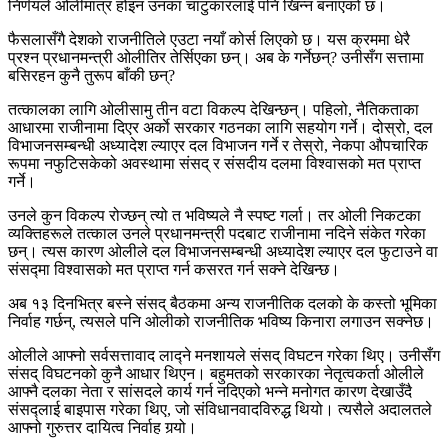
निर्णयले ओलीमात्र होइन उनका चाटुकारलाई पनि खिन्न बनाएको छ।
फैसलासँगै देशको राजनीतिले एउटा नयाँ कोर्स लिएको छ। यस क्रममा धेरै
प्रश्न प्रधानमन्त्री ओलीतिर तेर्सिएका छन्। अब के गर्नेछन्? उनीसँग सत्तामा
बसिरहन कुनै तुरूप बाँकी छन्?
तत्कालका लागि ओलीसामु तीन वटा विकल्प देखिन्छन्। पहिलो, नैतिकताका
आधारमा राजीनामा दिएर अर्काे सरकार गठनका लागि सहयोग गर्ने। दोस्रो, दल
विभाजनसम्बन्धी अध्यादेश ल्याएर दल विभाजन गर्ने र तेस्रो, नेकपा औपचारिक
रूपमा नफुटिसकेको अवस्थामा संसद् र संसदीय दलमा विश्वासको मत प्राप्त
गर्ने।
उनले कुन विकल्प रोज्छन् त्यो त भविष्यले नै स्पष्ट गर्ला। तर ओली निकटका
व्यक्तिहरूले तत्काल उनले प्रधानमन्त्री पदबाट राजीनामा नदिने संकेत गरेका
छन्। त्यस कारण ओलीले दल विभाजनसम्बन्धी अध्यादेश ल्याएर दल फुटाउने वा
संसद्मा विश्वासको मत प्राप्त गर्न कसरत गर्न सक्ने देखिन्छ।
अब १३ दिनभित्र बस्ने संसद् बैठकमा अन्य राजनीतिक दलको के कस्तो भूमिका
निर्वाह गर्छन्, त्यसले पनि ओलीको राजनीतिक भविष्य किनारा लगाउन सक्नेछ।
ओलीले आफ्नो सर्वसत्तावाद लाद्ने मनशायले संसद् विघटन गरेका थिए। उनीसँग
संसद् विघटनको कुनै आधार थिएन। बहुमतको सरकारका नेतृत्वकर्ता ओलीले
आफ्नै दलका नेता र सांसदले कार्य गर्न नदिएको भन्ने मनोगत कारण देखाउँदै
संसद्लाई बाइपास गरेका थिए, जो संविधानवादविरुद्ध थियो। त्यसैले अदालतले
आफ्नो गुरुत्तर दायित्व निर्वाह गर्‍यो।