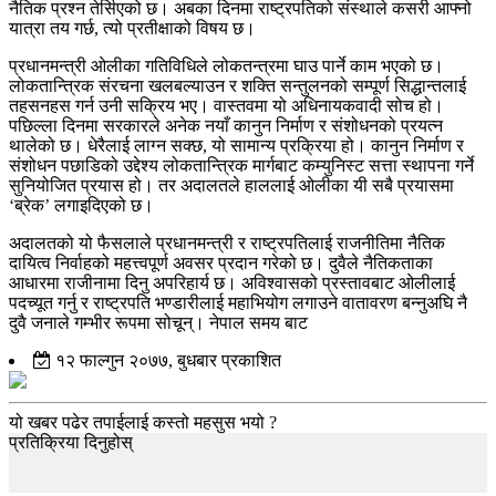
नैतिक प्रश्न तेर्सिएको छ। अबका दिनमा राष्ट्रपतिको संस्थाले कसरी आफ्नो
यात्रा तय गर्छ, त्यो प्रतीक्षाको विषय छ।
प्रधानमन्त्री ओलीका गतिविधिले लोकतन्त्रमा घाउ पार्ने काम भएको छ।
लोकतान्त्रिक संरचना खलबल्याउन र शक्ति सन्तुलनको सम्पूर्ण सिद्धान्तलाई
तहसनहस गर्न उनी सक्रिय भए। वास्तवमा यो अधिनायकवादी सोच हो।
पछिल्ला दिनमा सरकारले अनेक नयाँ कानुन निर्माण र संशोधनको प्रयत्न
थालेको छ। धेरैलाई लाग्न सक्छ, यो सामान्य प्रक्रिया हो। कानुन निर्माण र
संशोधन पछाडिको उद्देश्य लोकतान्त्रिक मार्गबाट कम्युनिस्ट सत्ता स्थापना गर्ने
सुनियोजित प्रयास हो। तर अदालतले हाललाई ओलीका यी सबै प्रयासमा
‘ब्रेक’ लगाइदिएको छ।
अदालतको यो फैसलाले प्रधानमन्त्री र राष्ट्रपतिलाई राजनीतिमा नैतिक
दायित्व निर्वाहको महत्त्वपूर्ण अवसर प्रदान गरेको छ। दुवैले नैतिकताका
आधारमा राजीनामा दिनु अपरिहार्य छ। अविश्वासको प्रस्तावबाट ओलीलाई
पदच्यूत गर्नु र राष्ट्रपति भण्डारीलाई महाभियोग लगाउने वातावरण बन्नुअघि नै
दुवै जनाले गम्भीर रूपमा सोचून्। नेपाल समय बाट
१२ फाल्गुन २०७७, बुधबार प्रकाशित
यो खबर पढेर तपाईलाई कस्तो महसुस भयो ?
प्रतिक्रिया दिनुहोस्