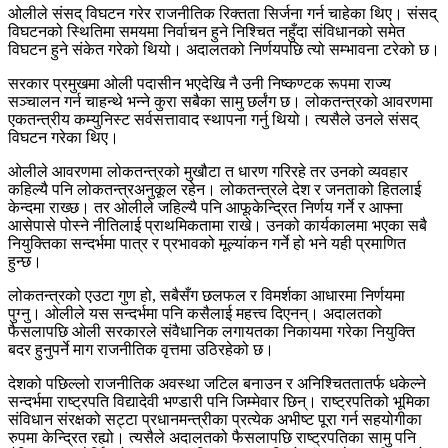
ओलीले संसद् विघटन गरेर राजनीतिक रिक्तता सिर्जना गर्न चाहेका थिए। संसद्
विघटनको स्थितिमा समयमा निर्वाचन हुने निश्चित नहुँदा संविधानको समेत
विघटन हुने संकेत गरेको थियो। अदालतको निर्णयपछि त्यो सम्भावना टरेको छ।
सरकार प्रमुखमा ओली पदासीन भएदेखि नै उनी निष्कण्टक रूपमा राज्य
सञ्चालन गर्न चाहन्थे भन्ने कुरा सबैका सामु छर्लंग छ। लोकतन्त्रको आवरणमा
एकतन्त्रीय कम्युनिस्ट सर्वसत्तावाद स्थापना गर्नु थियो। त्यसैले उनले संसद्
विघटन गरेका थिए।
ओलीले आवरणमा लोकतन्त्रको मुखौटा त धारण गरिरहे तर उनको व्यवहार
कहिल्यै पनि लोकतन्त्रअनुकूल रहेन। लोकतन्त्रले देश र जनताको हितलाई
केन्दमा राख्छ। तर ओलीले जहिल्यै पनि आफूकेन्द्रित निर्णय गर्ने र आफ्ना
आसेपासे पोस्ने नीतिलाई प्राथमिकतामा राखे। उनको कार्यकालमा भएका सबै
नियुक्तिका सन्दर्भमा पात्र र प्रभावको मूल्यांकन गर्ने हो भने यही प्रमाणित
हुन्छ।
लोकतन्त्रको एउटा गुण हो, सबैसँग छलफल र विमर्शका आधारमा निर्णयमा
पुग्नु। ओलीले यस सन्दर्भमा पनि कसैलाई महत्त्व दिएनन्। अदालतको
फैसलापछि ओली सरकारले संवैधानिक लगायतका निकायमा गरेका नियुक्ति
बदर हुनुपर्ने माग राजनीतिक वृत्तमा उठिरहेको छ।
देशको पछिल्लो राजनीतिक अवस्था जटिल बनाउन र अनिश्चिततातर्फ धकेल्ने
सन्दर्भमा राष्ट्रपति विद्यादेवी भण्डारी पनि जिम्मेवार छिन्। राष्ट्रपतिको भूमिका
संविधान संरक्षको सट्टा प्रधानमन्त्रीका प्रत्येक अभीष्ट पूरा गर्न सहयोगीका
रुपमा केन्द्रित रह्यो। त्यसैले अदालतको फैसलापछि राष्ट्रपतिका सामु पनि