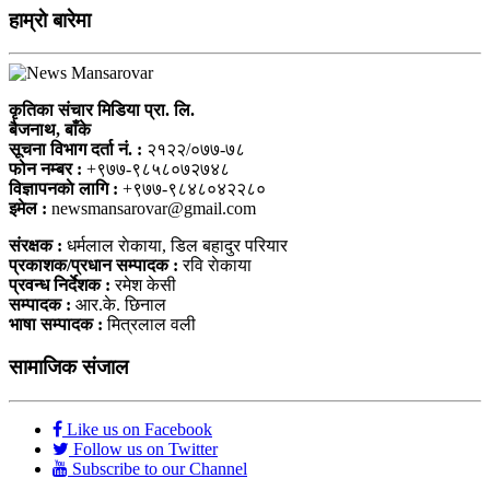
हाम्राे बारेमा
कृतिका संचार मिडिया प्रा. लि.
बैजनाथ, बाँके
सूचना विभाग दर्ता नं. :
२१२२/०७७-७८
फोन नम्बर :
+९७७-९८५८०७२७४८
विज्ञापनकाे लागि :
+९७७-९८४८०४२२८०
इमेल :
newsmansarovar@gmail.com
संरक्षक :
धर्मलाल राेकाया, डिल बहादुर परियार
प्रकाशक/प्रधान सम्पादक :
रवि राेकाया
प्रवन्ध निर्देशक :
रमेश केसी
सम्पादक :
आर.के. छिनाल
भाषा सम्पादक :
मित्रलाल वली
सामाजिक संजाल
Like us on Facebook
Follow us on Twitter
Subscribe to our Channel